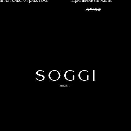
в из тонкого трикотажа
Приталенный жилет
5 000
₽
8 700
₽
Политика конфиденциальности
Публичная оферта