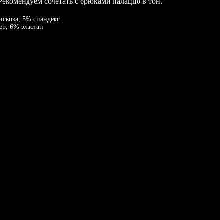
 Рекомендуем сочетать с брюками палаццо в тон.
искоза, 5% спандекс
ер, 6% эластан