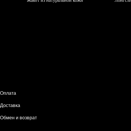
Жакет из натуральной кожи
Лонгсли
61 000
₽
4 500
₽
Оплата
Доставка
Обмен и возврат
© 2024 SOGGI. Все права защищены
ИП Арефьева Е.А.