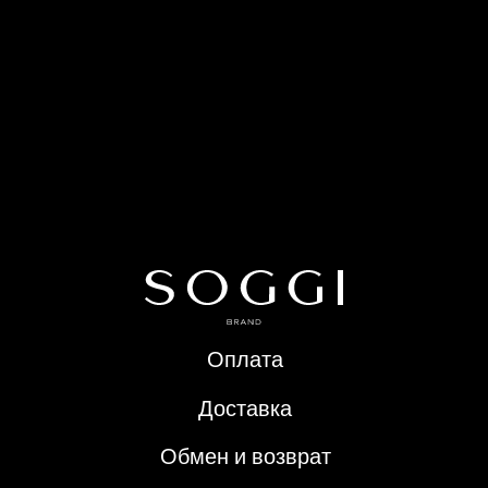
Доставка
Материал: 95% шерсть, 5% полиэстер
lwh: 380x370x30 mm
Обмен и возврат
Weight: 500 g
О компании
Контакты
Политика конфиденциальности
Публичная оферта
ИП Арефьева Е.А.
© 2024 SOGGI. Все права защищены