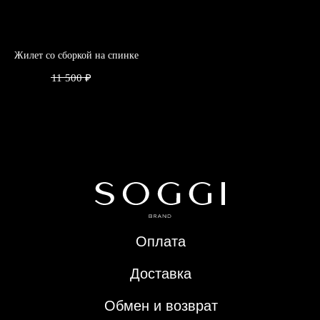
© 2024 SOGGI. Все права защищены
Жилет со сборкой на спинке
Ло
7 000
₽
11 500
₽
4 