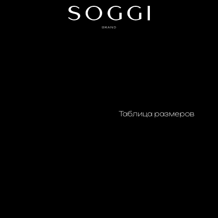
Футболка ов
₽
3900.00
Таблица размеров
Добавить в корзи
Объемная футболка ове
продолжают особенные 
надписи. Объемный силу
материал.