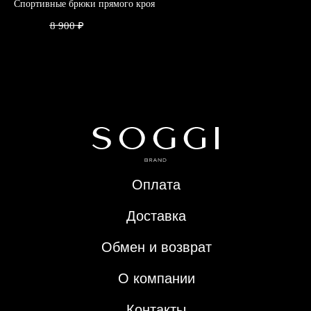
Спортивные брюки прямого кроя
Ру
3 500
₽
8 900
₽
9 